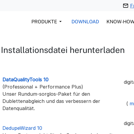
F
PRODUKTE
DOWNLOAD
KNOW-HO
Installationsdatei herunterladen
DataQualityTools 10
digi
(Professional + Performance Plus)
Unser Rundum-sorglos-Paket für den
Dublettenabgleich und das verbessern der
(
mi
Datenqualität.
digi
DedupeWizard 10