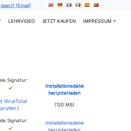
ragen? (Email)
W
LEHRVIDEO
JETZT KAUFEN
IMPRESSUM
tale Signatur:
Installationsdatei
herunterladen
t VirusTotal
(120 MB)
prüfen
)
tale Signatur:
Installationsdatei
herunterladen