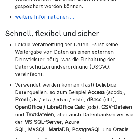
gespeichert werden können.
weitere Informationen ...
Schnell, flexibel und sicher
Lokale Verarbeitung der Daten. Es ist keine
Weitergabe von Daten an einen externen
Dienstleister nötig, was die Einhaltung der
Datenschutzgrundverordnung (DSGVO)
vereinfacht.
Verwendet werden können (fast) beliebige
Datenquellen, so zum Beispiel
Access
(accdb),
Excel
(xls / xlsx / xlsm / xlsb),
dBase
(dbf),
OpenOffice / LibreOffice Calc
(ods),
CSV-Dateien
und
Textdateien
, aber auch Datenbankserver wie
der
MS SQL-Server
,
Azure
SQL
,
MySQL
,
MariaDB
,
PostgreSQL
und
Oracle
.