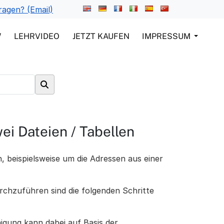
ragen? (Email)
W
LEHRVIDEO
JETZT KAUFEN
IMPRESSUM
i Dateien / Tabellen
n, beispielsweise um die Adressen aus einer
rchzuführen sind die folgenden Schritte
igung kann dabei auf Basis der