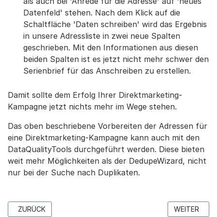
als auch bei 'Anrede für die Adresse' auf 'neues
Datenfeld' stehen. Nach dem Klick auf die
Schaltfläche 'Daten schreiben' wird das Ergebnis
in unsere Adressliste in zwei neue Spalten
geschrieben. Mit den Informationen aus diesen
beiden Spalten ist es jetzt nicht mehr schwer den
Serienbrief für das Anschreiben zu erstellen.
Damit sollte dem Erfolg Ihrer Direktmarketing-
Kampagne jetzt nichts mehr im Wege stehen.
Das oben beschriebene Vorbereiten der Adressen für
eine Direktmarketing-Kampagne kann auch mit den
DataQualityTools durchgeführt werden. Diese bieten
weit mehr Möglichkeiten als der DedupeWizard, nicht
nur bei der Suche nach Duplikaten.
VORHERIGER BEITRAG: WARUM WERDEN BESTIMMTE DUBLET
NÄCHSTER B
ZURÜCK
WEITER