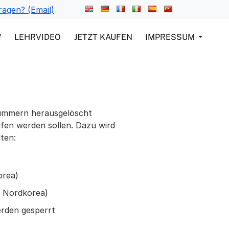
ragen? (Email)
W
LEHRVIDEO
JETZT KAUFEN
IMPRESSUM
nnummern herausgelöscht
ufen werden sollen. Dazu wird
lten:
orea)
, Nordkorea)
erden gesperrt