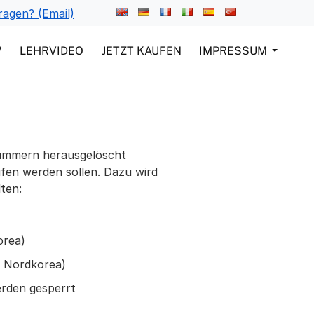
ragen? (Email)
W
LEHRVIDEO
JETZT KAUFEN
IMPRESSUM
nnummern herausgelöscht
ufen werden sollen. Dazu wird
lten:
orea)
, Nordkorea)
erden gesperrt